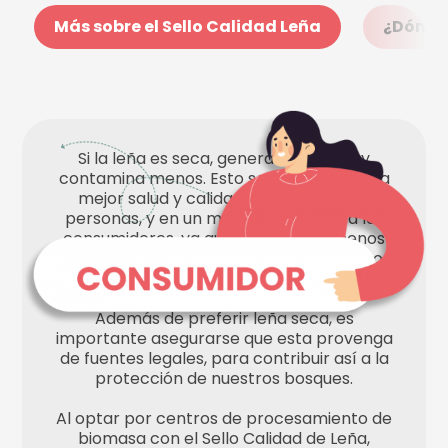
Más sobre el Sello Calidad Leña
¿Dónde 
Si la leña es seca, genera más calor y
contamina menos. Esto se traduce en una
mejor salud y calidad de vida para las
personas, y en un mayor ahorro para los
consumidores, ya que se necesita menos
cantidad de leña para obtener el mismo
calor.
Además de preferir leña seca, es
importante asegurarse que esta provenga
de fuentes legales, para contribuir así a la
protección de nuestros bosques.
Al optar por centros de procesamiento de
biomasa con el Sello Calidad de Leña,